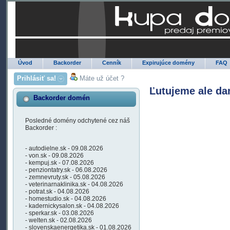
Úvod
Backorder
Cenník
Expirujúce domény
FAQ
Prihlásiť sa!
Máte už účet ?
Ľutujeme ale da
Backorder domén
Posledné domény odchytené cez náš
Backorder :
- autodielne.sk - 09.08.2026
- von.sk - 09.08.2026
- kempuj.sk - 07.08.2026
- penziontatry.sk - 06.08.2026
- zemnevruty.sk - 05.08.2026
- veterinarnaklinika.sk - 04.08.2026
- potrat.sk - 04.08.2026
- homestudio.sk - 04.08.2026
- kadernickysalon.sk - 04.08.2026
- sperkar.sk - 03.08.2026
- welten.sk - 02.08.2026
- slovenskaenergetika.sk - 01.08.2026