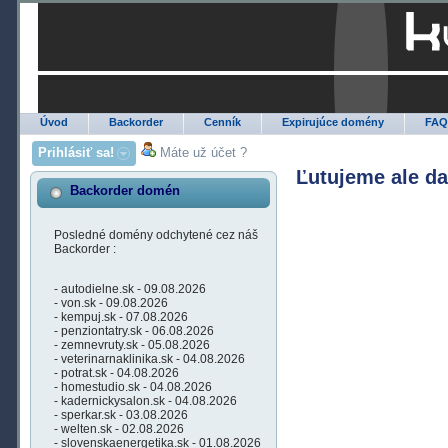
Úvod
Backorder
Cenník
Expirujúce domény
FA
Prihlásiť sa!
Máte už účet ?
Ľutujeme ale d
Backorder domén
Posledné domény odchytené cez náš
Backorder :
- autodielne.sk - 09.08.2026
- von.sk - 09.08.2026
- kempuj.sk - 07.08.2026
- penziontatry.sk - 06.08.2026
- zemnevruty.sk - 05.08.2026
- veterinarnaklinika.sk - 04.08.2026
- potrat.sk - 04.08.2026
- homestudio.sk - 04.08.2026
- kadernickysalon.sk - 04.08.2026
- sperkar.sk - 03.08.2026
- welten.sk - 02.08.2026
- slovenskaenergetika.sk - 01.08.2026