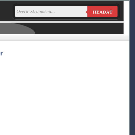
HĽADAŤ
r