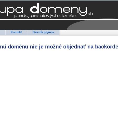
Q
Kontakt
Slovník pojmov
anú doménu nie je možné objednať na backorde