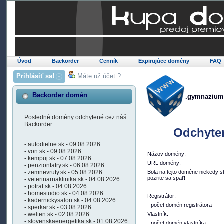
Úvod
Backorder
Cenník
Expirujúce domény
FAQ
Prihlásiť sa!
Máte už účet ?
Backorder domén
.gymnazium
Posledné domény odchytené cez náš
Backorder :
Odchyte
- autodielne.sk - 09.08.2026
- von.sk - 09.08.2026
Názov domény:
- kempuj.sk - 07.08.2026
URL domény:
- penziontatry.sk - 06.08.2026
- zemnevruty.sk - 05.08.2026
Bola na tejto doméne niekedy s
pozrite sa späť!
- veterinarnaklinika.sk - 04.08.2026
- potrat.sk - 04.08.2026
- homestudio.sk - 04.08.2026
Registrátor:
- kadernickysalon.sk - 04.08.2026
- počet domén registrátora
- sperkar.sk - 03.08.2026
- welten.sk - 02.08.2026
Vlastník:
- slovenskaenergetika.sk - 01.08.2026
- počet domén vlastníka