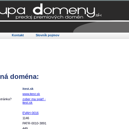
Q
Kontakt
Slovník pojmov
ná doména:
itest.sk
www.itest.sk
stránka?
zober ma späť! -
itest.sk
EVAH-0016
1146
PATR-0010-3891
449