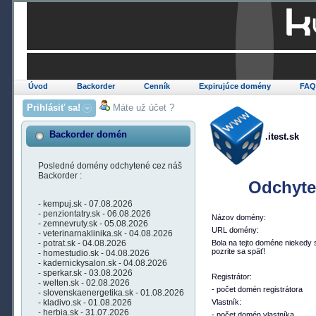
Úvod
Backorder
Cenník
Expirujúce domény
FA
Prihlásiť sa!
Máte už účet ?
Backorder domén
.itest.sk
Posledné domény odchytené cez náš
Backorder :
Odchyte
- kempuj.sk - 07.08.2026
- penziontatry.sk - 06.08.2026
Názov domény:
- zemnevruty.sk - 05.08.2026
URL domény:
- veterinarnaklinika.sk - 04.08.2026
- potrat.sk - 04.08.2026
Bola na tejto doméne niekedy 
pozrite sa späť!
- homestudio.sk - 04.08.2026
- kadernickysalon.sk - 04.08.2026
- sperkar.sk - 03.08.2026
Registrátor:
- welten.sk - 02.08.2026
- počet domén registrátora
- slovenskaenergetika.sk - 01.08.2026
- kladivo.sk - 01.08.2026
Vlastník:
- herbia.sk - 31.07.2026
- počet domén vlastníka