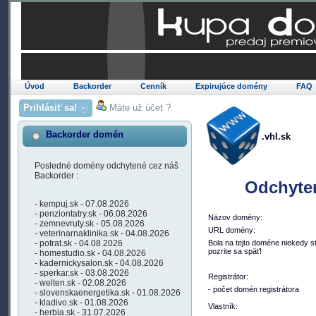
Úvod
Backorder
Cenník
Expirujúce domény
FAQ
Prihlásiť sa!
Máte už účet ?
Backorder domén
.vhl.sk
Posledné domény odchytené cez náš
Backorder :
Odchyte
- kempuj.sk - 07.08.2026
- penziontatry.sk - 06.08.2026
Názov domény:
- zemnevruty.sk - 05.08.2026
URL domény:
- veterinarnaklinika.sk - 04.08.2026
- potrat.sk - 04.08.2026
Bola na tejto doméne niekedy s
pozrite sa späť!
- homestudio.sk - 04.08.2026
- kadernickysalon.sk - 04.08.2026
- sperkar.sk - 03.08.2026
Registrátor:
- welten.sk - 02.08.2026
- počet domén registrátora
- slovenskaenergetika.sk - 01.08.2026
- kladivo.sk - 01.08.2026
Vlastník:
- herbia.sk - 31.07.2026