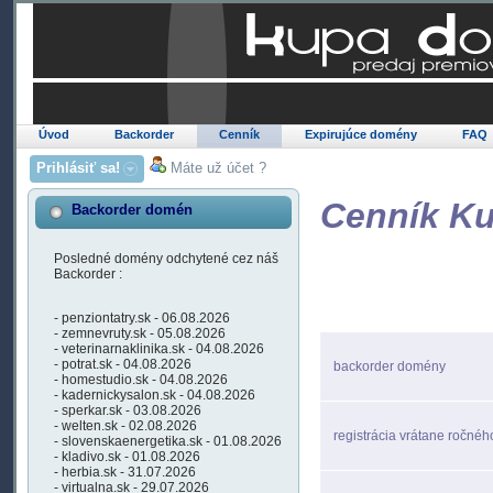
Úvod
Backorder
Cenník
Expirujúce domény
FAQ
Prihlásiť sa!
Máte už účet ?
Cenník K
Backorder domén
Posledné domény odchytené cez náš
Backorder :
- penziontatry.sk - 06.08.2026
- zemnevruty.sk - 05.08.2026
- veterinarnaklinika.sk - 04.08.2026
- potrat.sk - 04.08.2026
backorder domény
- homestudio.sk - 04.08.2026
- kadernickysalon.sk - 04.08.2026
- sperkar.sk - 03.08.2026
- welten.sk - 02.08.2026
registrácia vrátane ročnéh
- slovenskaenergetika.sk - 01.08.2026
- kladivo.sk - 01.08.2026
- herbia.sk - 31.07.2026
- virtualna.sk - 29.07.2026