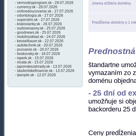
- vernostnyprogram.sk - 29.07.2026
zmena držiteľa domény
- currency.sk - 28.07.2026
- onlinedoucovanie.sk - 27.07.2026
- odontologia.sk - 27.07.2026
- superslim.sk - 27.07.2026
Predĺženie domény o 1 ro
- kralovianky.sk - 26.07.2026
- sudovesauny.sk - 25.07.2026
- goodnews.sk - 25.07.2026
- mobilnysklad.sk - 24.07.2026
- kesselbauer.sk - 22.07.2026
- autotechnik.sk - 20.07.2026
Prednostná
- pozvanie.sk - 20.07.2026
- lieskovsky.sk - 16.07.2026
- isperk.sk - 15.07.2026
- vlcata.sk - 15.07.2026
štandartne umo
- japonskezahrady.sk - 13.07.2026
- studentskefinancie.sk - 13.07.2026
vymazaním zo z
- ipeople.sk - 12.07.2026
doménu objednať
- 25 dní od e
umožňuje si obj
backorderu 25 d
Ceny predĺženia