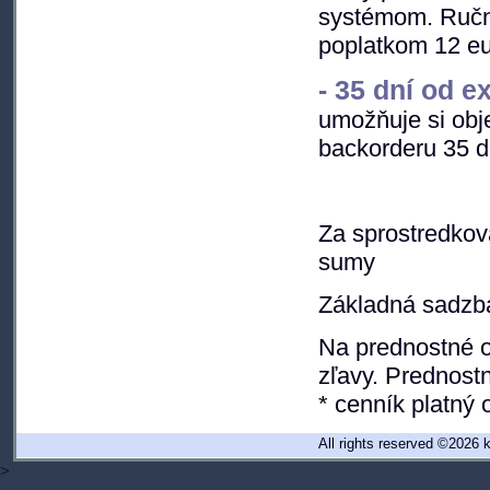
systémom. Ručn
poplatkom 12 eu
- 35 dní od e
umožňuje si obj
backorderu 35 d
Za sprostredko
sumy
Základná sadzb
Na prednostné 
zľavy. Prednost
* cenník platný 
All rights reserved ©202
>