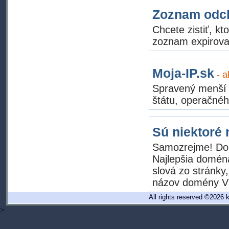
Zoznam odc
Chcete zistiť, k
zoznam expirovan
Moja-IP.sk
- a
Spravený menší p
štátu, operačnéh
Sú niektoré
Samozrejme! Dob
Najlepšia doména
slová zo stránky
názov domény Vá
All rights reserved ©202
>