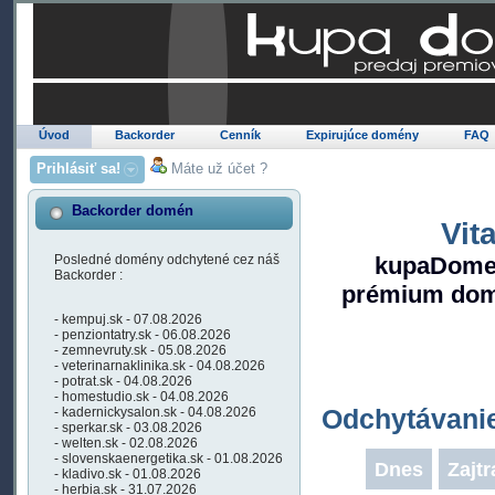
Úvod
Backorder
Cenník
Expirujúce domény
FAQ
Prihlásiť sa!
Máte už účet ?
Backorder domén
Vit
Posledné domény odchytené cez náš
kupaDomen
Backorder :
prémium domé
- kempuj.sk - 07.08.2026
- penziontatry.sk - 06.08.2026
- zemnevruty.sk - 05.08.2026
- veterinarnaklinika.sk - 04.08.2026
- potrat.sk - 04.08.2026
- homestudio.sk - 04.08.2026
Odchytávani
- kadernickysalon.sk - 04.08.2026
- sperkar.sk - 03.08.2026
- welten.sk - 02.08.2026
- slovenskaenergetika.sk - 01.08.2026
Dnes
Zajtr
- kladivo.sk - 01.08.2026
- herbia.sk - 31.07.2026