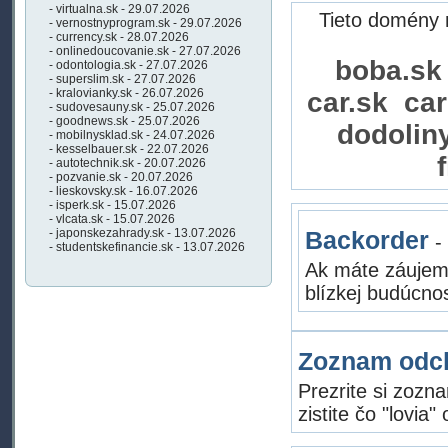
- virtualna.sk - 29.07.2026
Tieto domény 
- vernostnyprogram.sk - 29.07.2026
- currency.sk - 28.07.2026
- onlinedoucovanie.sk - 27.07.2026
boba.s
- odontologia.sk - 27.07.2026
- superslim.sk - 27.07.2026
- kralovianky.sk - 26.07.2026
car.sk
ca
- sudovesauny.sk - 25.07.2026
- goodnews.sk - 25.07.2026
dodolin
- mobilnysklad.sk - 24.07.2026
- kesselbauer.sk - 22.07.2026
- autotechnik.sk - 20.07.2026
- pozvanie.sk - 20.07.2026
- lieskovsky.sk - 16.07.2026
- isperk.sk - 15.07.2026
- vlcata.sk - 15.07.2026
- japonskezahrady.sk - 13.07.2026
Backorder
-
- studentskefinancie.sk - 13.07.2026
Ak máte záujem
blízkej budúcno
Zoznam odc
Prezrite si zozn
zistite čo "lovia"