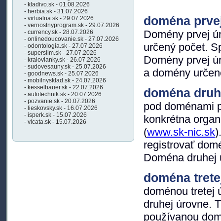
- kladivo.sk - 01.08.2026
- herbia.sk - 31.07.2026
doména prvej
- virtualna.sk - 29.07.2026
- vernostnyprogram.sk - 29.07.2026
Domény prvej ú
- currency.sk - 28.07.2026
- onlinedoucovanie.sk - 27.07.2026
určený počet. S
- odontologia.sk - 27.07.2026
- superslim.sk - 27.07.2026
Domény prvej úr
- kralovianky.sk - 26.07.2026
- sudovesauny.sk - 25.07.2026
a domény určené
- goodnews.sk - 25.07.2026
- mobilnysklad.sk - 24.07.2026
- kesselbauer.sk - 22.07.2026
doména druh
- autotechnik.sk - 20.07.2026
- pozvanie.sk - 20.07.2026
pod doménami pr
- lieskovsky.sk - 16.07.2026
- isperk.sk - 15.07.2026
konkrétna organ
- vlcata.sk - 15.07.2026
(
www.sk-nic.sk
)
registrovať domé
Doména druhej ú
doména trete
doménou tretej
druhej úrovne. T
používanou domé