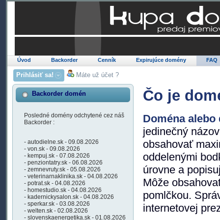
Úvod
Backorder
Cenník
Expirujúce domény
FAQ
Prihlásiť sa!
Máte už účet ?
Čo je dom
Backorder domén
Posledné domény odchytené cez náš
Doména alebo
Backorder :
jedinečný názov
obsahovať maxim
- autodielne.sk - 09.08.2026
- von.sk - 09.08.2026
oddelenými bod
- kempuj.sk - 07.08.2026
- penziontatry.sk - 06.08.2026
úrovne a popisuj
- zemnevruty.sk - 05.08.2026
- veterinarnaklinika.sk - 04.08.2026
Môže obsahovať 
- potrat.sk - 04.08.2026
- homestudio.sk - 04.08.2026
pomlčkou. Sprá
- kadernickysalon.sk - 04.08.2026
- sperkar.sk - 03.08.2026
internetovej pre
- welten.sk - 02.08.2026
- slovenskaenergetika.sk - 01.08.2026