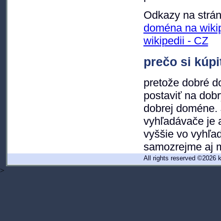
Odkazy na strán
doména na wikip
wikipedii - CZ
prečo si kú
pretože dobré d
postaviť na dobr
dobrej doméne. 
vyhľadávače je
vyššie vo vyhľa
samozrejme aj 
All rights reserved ©202
>