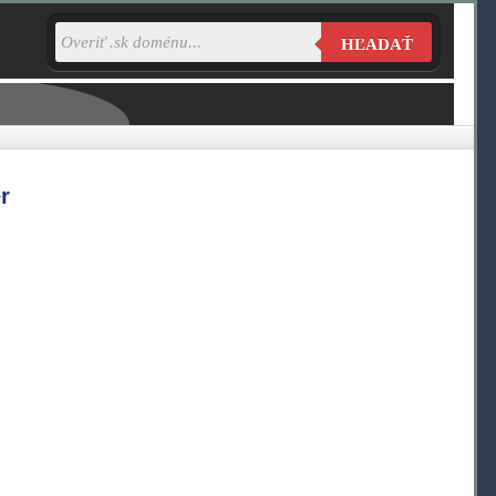
HĽADAŤ
r