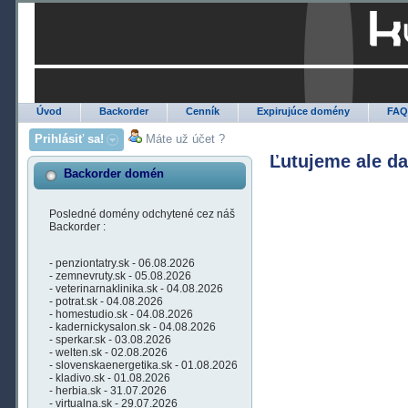
Úvod
Backorder
Cenník
Expirujúce domény
FA
Prihlásiť sa!
Máte už účet ?
Ľutujeme ale d
Backorder domén
Posledné domény odchytené cez náš
Backorder :
- penziontatry.sk - 06.08.2026
- zemnevruty.sk - 05.08.2026
- veterinarnaklinika.sk - 04.08.2026
- potrat.sk - 04.08.2026
- homestudio.sk - 04.08.2026
- kadernickysalon.sk - 04.08.2026
- sperkar.sk - 03.08.2026
- welten.sk - 02.08.2026
- slovenskaenergetika.sk - 01.08.2026
- kladivo.sk - 01.08.2026
- herbia.sk - 31.07.2026
- virtualna.sk - 29.07.2026