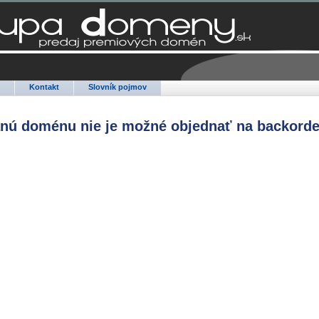
Q
Kontakt
Slovník pojmov
anú doménu nie je možné objednať na backorde