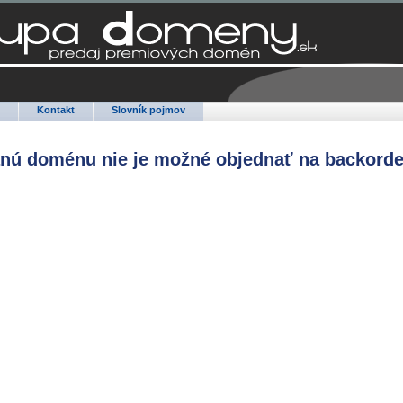
Q
Kontakt
Slovník pojmov
anú doménu nie je možné objednať na backorde