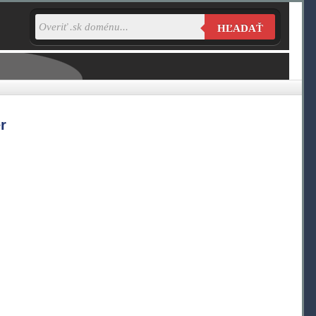
HĽADAŤ
r