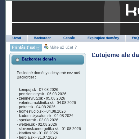
Úvod
Backorder
Cenník
Expirujúce domény
FA
Prihlásiť sa!
Máte už účet ?
Ľutujeme ale d
Backorder domén
Posledné domény odchytené cez náš
Backorder :
- kempuj.sk - 07.08.2026
- penziontatry.sk - 06.08.2026
- zemnevruty.sk - 05.08.2026
- veterinarnaklinika.sk - 04.08.2026
- potrat.sk - 04.08.2026
- homestudio.sk - 04.08.2026
- kadernickysalon.sk - 04.08.2026
- sperkar.sk - 03.08.2026
- welten.sk - 02.08.2026
- slovenskaenergetika.sk - 01.08.2026
- kladivo.sk - 01.08.2026
- herbia.sk - 31.07.2026