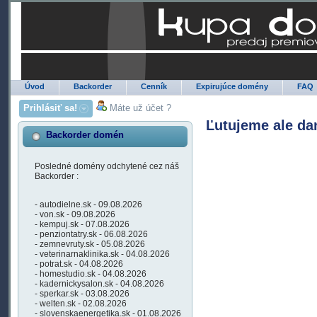
Úvod
Backorder
Cenník
Expirujúce domény
FAQ
Prihlásiť sa!
Máte už účet ?
Ľutujeme ale da
Backorder domén
Posledné domény odchytené cez náš
Backorder :
- autodielne.sk - 09.08.2026
- von.sk - 09.08.2026
- kempuj.sk - 07.08.2026
- penziontatry.sk - 06.08.2026
- zemnevruty.sk - 05.08.2026
- veterinarnaklinika.sk - 04.08.2026
- potrat.sk - 04.08.2026
- homestudio.sk - 04.08.2026
- kadernickysalon.sk - 04.08.2026
- sperkar.sk - 03.08.2026
- welten.sk - 02.08.2026
- slovenskaenergetika.sk - 01.08.2026