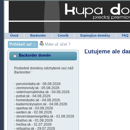
Úvod
Backorder
Cenník
Expirujúce domény
FAQ
Prihlásiť sa!
Máte už účet ?
Ľutujeme ale da
Backorder domén
Posledné domény odchytené cez náš
Backorder :
- penziontatry.sk - 06.08.2026
- zemnevruty.sk - 05.08.2026
- veterinarnaklinika.sk - 04.08.2026
- potrat.sk - 04.08.2026
- homestudio.sk - 04.08.2026
- kadernickysalon.sk - 04.08.2026
- sperkar.sk - 03.08.2026
- welten.sk - 02.08.2026
- slovenskaenergetika.sk - 01.08.2026
- kladivo.sk - 01.08.2026
- herbia.sk - 31.07.2026
- virtualna.sk - 29.07.2026