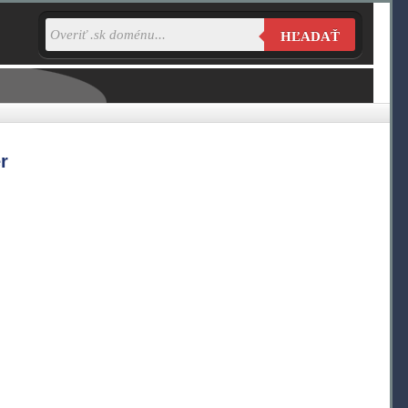
HĽADAŤ
r