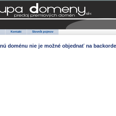
Q
Kontakt
Slovník pojmov
anú doménu nie je možné objednať na backorde