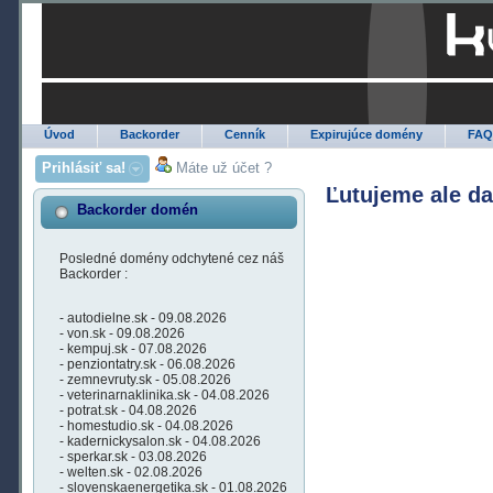
Úvod
Backorder
Cenník
Expirujúce domény
FA
Prihlásiť sa!
Máte už účet ?
Ľutujeme ale d
Backorder domén
Posledné domény odchytené cez náš
Backorder :
- autodielne.sk - 09.08.2026
- von.sk - 09.08.2026
- kempuj.sk - 07.08.2026
- penziontatry.sk - 06.08.2026
- zemnevruty.sk - 05.08.2026
- veterinarnaklinika.sk - 04.08.2026
- potrat.sk - 04.08.2026
- homestudio.sk - 04.08.2026
- kadernickysalon.sk - 04.08.2026
- sperkar.sk - 03.08.2026
- welten.sk - 02.08.2026
- slovenskaenergetika.sk - 01.08.2026