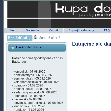
Úvod
Backorder
Cenník
Expirujúce domény
FAQ
Prihlásiť sa!
Máte už účet ?
Ľutujeme ale da
Backorder domén
Posledné domény odchytené cez náš
Backorder :
- kempuj.sk - 07.08.2026
- penziontatry.sk - 06.08.2026
- zemnevruty.sk - 05.08.2026
- veterinarnaklinika.sk - 04.08.2026
- potrat.sk - 04.08.2026
- homestudio.sk - 04.08.2026
- kadernickysalon.sk - 04.08.2026
- sperkar.sk - 03.08.2026
- welten.sk - 02.08.2026
- slovenskaenergetika.sk - 01.08.2026
- kladivo.sk - 01.08.2026
- herbia.sk - 31.07.2026