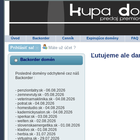
Úvod
Backorder
Cenník
Expirujúce domény
FAQ
Prihlásiť sa!
Máte už účet ?
Ľutujeme ale da
Backorder domén
Posledné domény odchytené cez náš
Backorder :
- penziontatry.sk - 06.08.2026
- zemnevruty.sk - 05.08.2026
- veterinarnaklinika.sk - 04.08.2026
- potrat.sk - 04.08.2026
- homestudio.sk - 04.08.2026
- kadernickysalon.sk - 04.08.2026
- sperkar.sk - 03.08.2026
- welten.sk - 02.08.2026
- slovenskaenergetika.sk - 01.08.2026
- kladivo.sk - 01.08.2026
- herbia.sk - 31.07.2026
- virtualna.sk - 29.07.2026