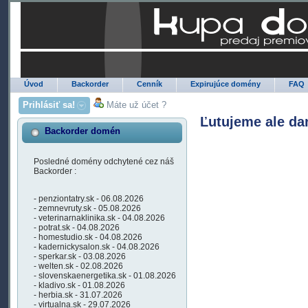
Úvod
Backorder
Cenník
Expirujúce domény
FAQ
Prihlásiť sa!
Máte už účet ?
Ľutujeme ale da
Backorder domén
Posledné domény odchytené cez náš
Backorder :
- penziontatry.sk - 06.08.2026
- zemnevruty.sk - 05.08.2026
- veterinarnaklinika.sk - 04.08.2026
- potrat.sk - 04.08.2026
- homestudio.sk - 04.08.2026
- kadernickysalon.sk - 04.08.2026
- sperkar.sk - 03.08.2026
- welten.sk - 02.08.2026
- slovenskaenergetika.sk - 01.08.2026
- kladivo.sk - 01.08.2026
- herbia.sk - 31.07.2026
- virtualna.sk - 29.07.2026