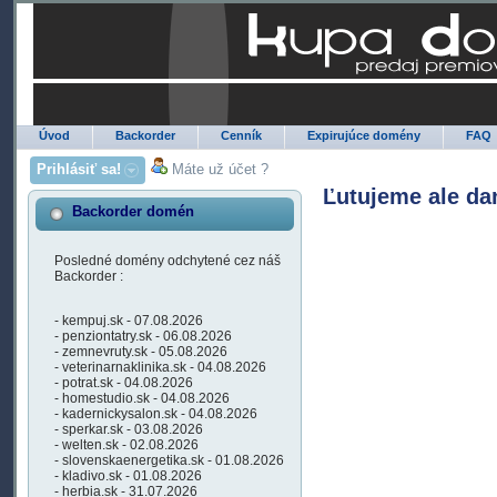
Úvod
Backorder
Cenník
Expirujúce domény
FAQ
Prihlásiť sa!
Máte už účet ?
Ľutujeme ale da
Backorder domén
Posledné domény odchytené cez náš
Backorder :
- kempuj.sk - 07.08.2026
- penziontatry.sk - 06.08.2026
- zemnevruty.sk - 05.08.2026
- veterinarnaklinika.sk - 04.08.2026
- potrat.sk - 04.08.2026
- homestudio.sk - 04.08.2026
- kadernickysalon.sk - 04.08.2026
- sperkar.sk - 03.08.2026
- welten.sk - 02.08.2026
- slovenskaenergetika.sk - 01.08.2026
- kladivo.sk - 01.08.2026
- herbia.sk - 31.07.2026