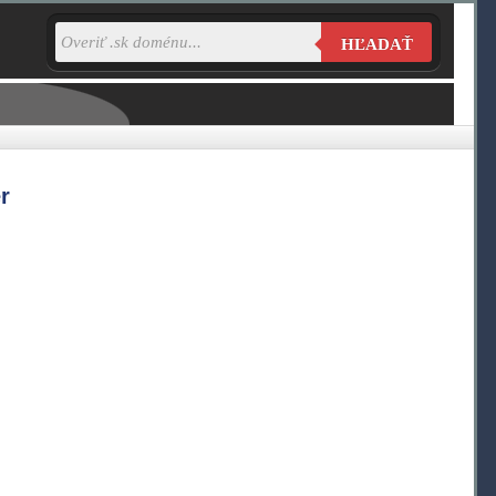
HĽADAŤ
r