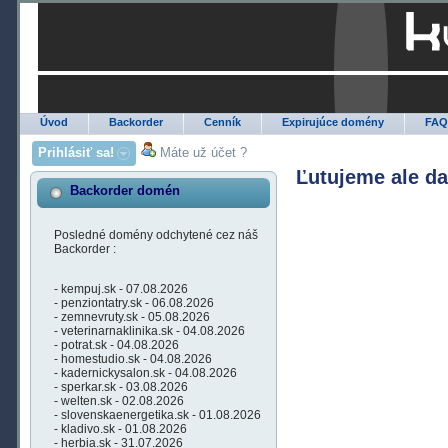
Úvod
Backorder
Cenník
Expirujúce domény
FA
Prihlásiť sa!
Máte už účet ?
Ľutujeme ale d
Backorder domén
Posledné domény odchytené cez náš
Backorder :
- kempuj.sk - 07.08.2026
- penziontatry.sk - 06.08.2026
- zemnevruty.sk - 05.08.2026
- veterinarnaklinika.sk - 04.08.2026
- potrat.sk - 04.08.2026
- homestudio.sk - 04.08.2026
- kadernickysalon.sk - 04.08.2026
- sperkar.sk - 03.08.2026
- welten.sk - 02.08.2026
- slovenskaenergetika.sk - 01.08.2026
- kladivo.sk - 01.08.2026
- herbia.sk - 31.07.2026