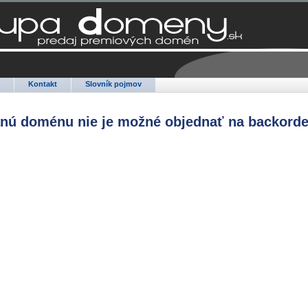
Q
Kontakt
Slovník pojmov
anú doménu nie je možné objednať na backorde