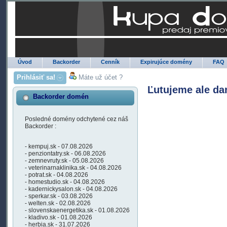
Úvod
Backorder
Cenník
Expirujúce domény
FAQ
Prihlásiť sa!
Máte už účet ?
Ľutujeme ale da
Backorder domén
Posledné domény odchytené cez náš
Backorder :
- kempuj.sk - 07.08.2026
- penziontatry.sk - 06.08.2026
- zemnevruty.sk - 05.08.2026
- veterinarnaklinika.sk - 04.08.2026
- potrat.sk - 04.08.2026
- homestudio.sk - 04.08.2026
- kadernickysalon.sk - 04.08.2026
- sperkar.sk - 03.08.2026
- welten.sk - 02.08.2026
- slovenskaenergetika.sk - 01.08.2026
- kladivo.sk - 01.08.2026
- herbia.sk - 31.07.2026