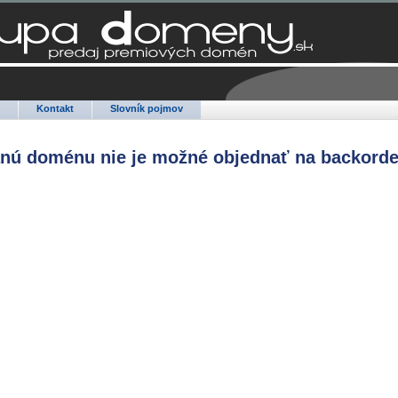
Q
Kontakt
Slovník pojmov
anú doménu nie je možné objednať na backorde