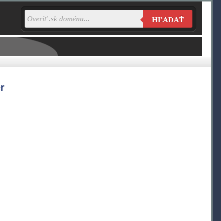
HĽADAŤ
r