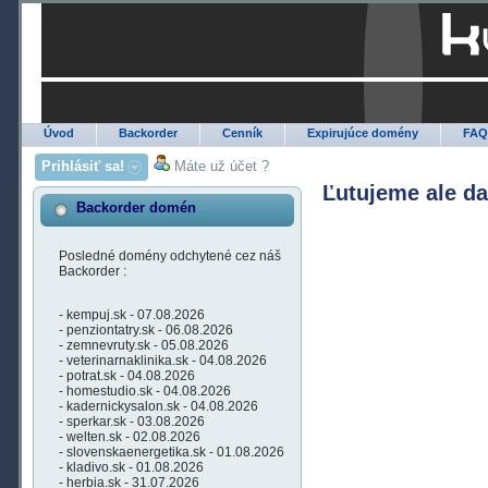
Úvod
Backorder
Cenník
Expirujúce domény
FA
Prihlásiť sa!
Máte už účet ?
Ľutujeme ale d
Backorder domén
Posledné domény odchytené cez náš
Backorder :
- kempuj.sk - 07.08.2026
- penziontatry.sk - 06.08.2026
- zemnevruty.sk - 05.08.2026
- veterinarnaklinika.sk - 04.08.2026
- potrat.sk - 04.08.2026
- homestudio.sk - 04.08.2026
- kadernickysalon.sk - 04.08.2026
- sperkar.sk - 03.08.2026
- welten.sk - 02.08.2026
- slovenskaenergetika.sk - 01.08.2026
- kladivo.sk - 01.08.2026
- herbia.sk - 31.07.2026