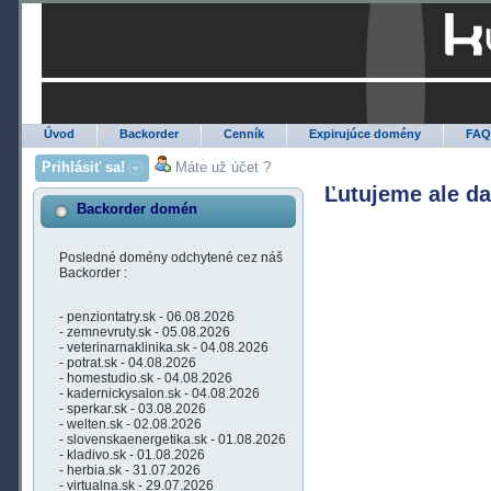
Úvod
Backorder
Cenník
Expirujúce domény
FA
Prihlásiť sa!
Máte už účet ?
Ľutujeme ale d
Backorder domén
Posledné domény odchytené cez náš
Backorder :
- penziontatry.sk - 06.08.2026
- zemnevruty.sk - 05.08.2026
- veterinarnaklinika.sk - 04.08.2026
- potrat.sk - 04.08.2026
- homestudio.sk - 04.08.2026
- kadernickysalon.sk - 04.08.2026
- sperkar.sk - 03.08.2026
- welten.sk - 02.08.2026
- slovenskaenergetika.sk - 01.08.2026
- kladivo.sk - 01.08.2026
- herbia.sk - 31.07.2026
- virtualna.sk - 29.07.2026