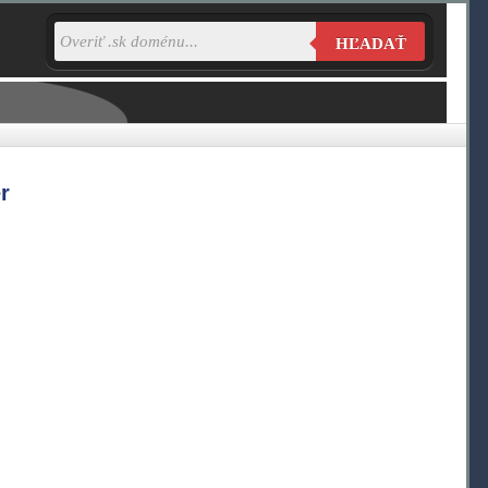
HĽADAŤ
r