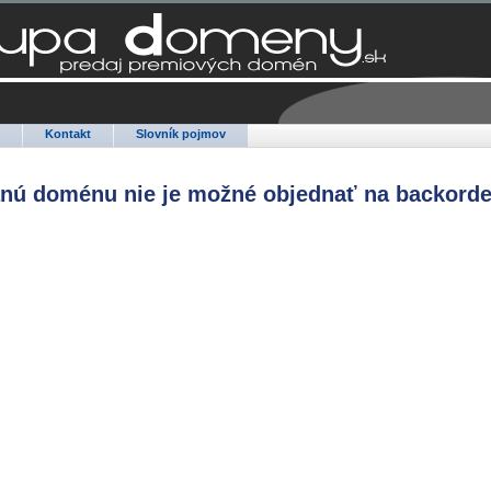
Q
Kontakt
Slovník pojmov
anú doménu nie je možné objednať na backorde