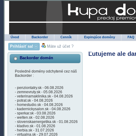
Úvod
Backorder
Cenník
Expirujúce domény
FAQ
Prihlásiť sa!
Máte už účet ?
Ľutujeme ale da
Backorder domén
Posledné domény odchytené cez náš
Backorder :
- penziontatry.sk - 06.08.2026
- zemnevruty.sk - 05.08.2026
- veterinarnaklinika.sk - 04.08.2026
- potrat.sk - 04.08.2026
- homestudio.sk - 04.08.2026
- kadernickysalon.sk - 04.08.2026
- sperkar.sk - 03.08.2026
- welten.sk - 02.08.2026
- slovenskaenergetika.sk - 01.08.2026
- kladivo.sk - 01.08.2026
- herbia.sk - 31.07.2026
- virtualna.sk - 29.07.2026