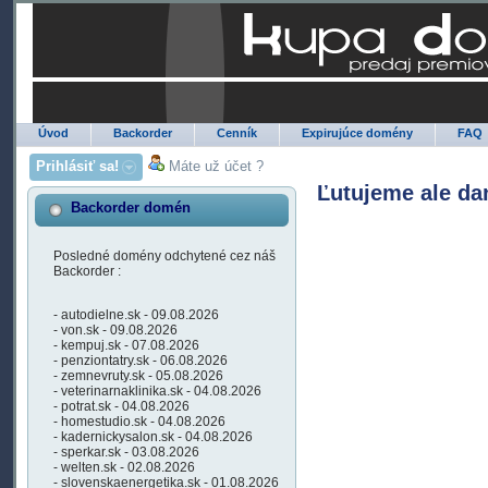
Úvod
Backorder
Cenník
Expirujúce domény
FAQ
Prihlásiť sa!
Máte už účet ?
Ľutujeme ale da
Backorder domén
Posledné domény odchytené cez náš
Backorder :
- autodielne.sk - 09.08.2026
- von.sk - 09.08.2026
- kempuj.sk - 07.08.2026
- penziontatry.sk - 06.08.2026
- zemnevruty.sk - 05.08.2026
- veterinarnaklinika.sk - 04.08.2026
- potrat.sk - 04.08.2026
- homestudio.sk - 04.08.2026
- kadernickysalon.sk - 04.08.2026
- sperkar.sk - 03.08.2026
- welten.sk - 02.08.2026
- slovenskaenergetika.sk - 01.08.2026