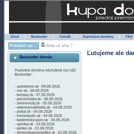
Úvod
Backorder
Cenník
Expirujúce domény
FAQ
Prihlásiť sa!
Máte už účet ?
Ľutujeme ale da
Backorder domén
Posledné domény odchytené cez náš
Backorder :
- autodielne.sk - 09.08.2026
- von.sk - 09.08.2026
- kempuj.sk - 07.08.2026
- penziontatry.sk - 06.08.2026
- zemnevruty.sk - 05.08.2026
- veterinarnaklinika.sk - 04.08.2026
- potrat.sk - 04.08.2026
- homestudio.sk - 04.08.2026
- kadernickysalon.sk - 04.08.2026
- sperkar.sk - 03.08.2026
- welten.sk - 02.08.2026
- slovenskaenergetika.sk - 01.08.2026