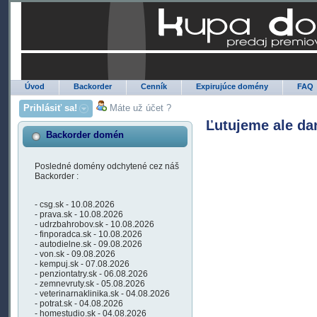
Úvod
Backorder
Cenník
Expirujúce domény
FAQ
Prihlásiť sa!
Máte už účet ?
Ľutujeme ale da
Backorder domén
Posledné domény odchytené cez náš
Backorder :
- csg.sk - 10.08.2026
- prava.sk - 10.08.2026
- udrzbahrobov.sk - 10.08.2026
- finporadca.sk - 10.08.2026
- autodielne.sk - 09.08.2026
- von.sk - 09.08.2026
- kempuj.sk - 07.08.2026
- penziontatry.sk - 06.08.2026
- zemnevruty.sk - 05.08.2026
- veterinarnaklinika.sk - 04.08.2026
- potrat.sk - 04.08.2026
- homestudio.sk - 04.08.2026