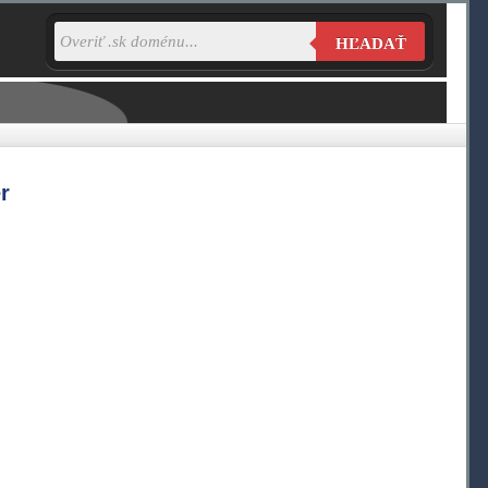
HĽADAŤ
r