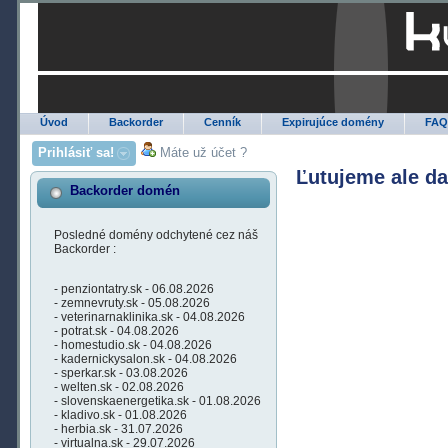
Úvod
Backorder
Cenník
Expirujúce domény
FA
Prihlásiť sa!
Máte už účet ?
Ľutujeme ale d
Backorder domén
Posledné domény odchytené cez náš
Backorder :
- penziontatry.sk - 06.08.2026
- zemnevruty.sk - 05.08.2026
- veterinarnaklinika.sk - 04.08.2026
- potrat.sk - 04.08.2026
- homestudio.sk - 04.08.2026
- kadernickysalon.sk - 04.08.2026
- sperkar.sk - 03.08.2026
- welten.sk - 02.08.2026
- slovenskaenergetika.sk - 01.08.2026
- kladivo.sk - 01.08.2026
- herbia.sk - 31.07.2026
- virtualna.sk - 29.07.2026