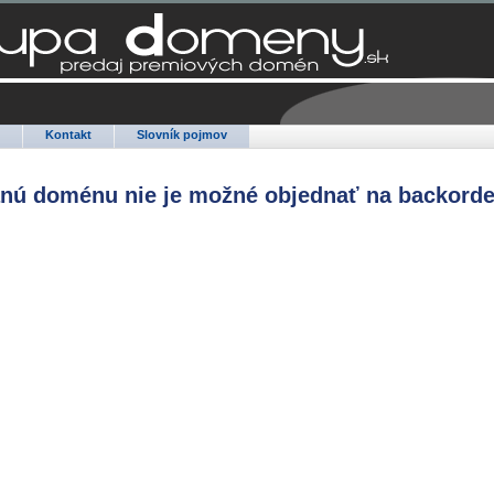
Q
Kontakt
Slovník pojmov
anú doménu nie je možné objednať na backorde