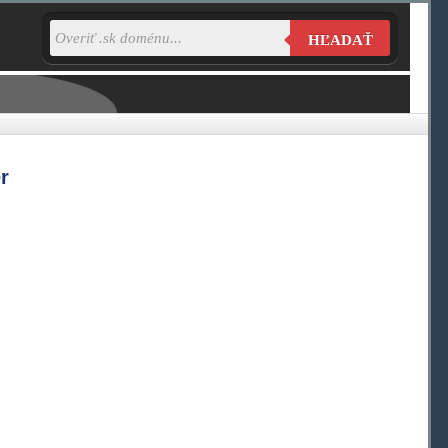
HĽADAŤ
r