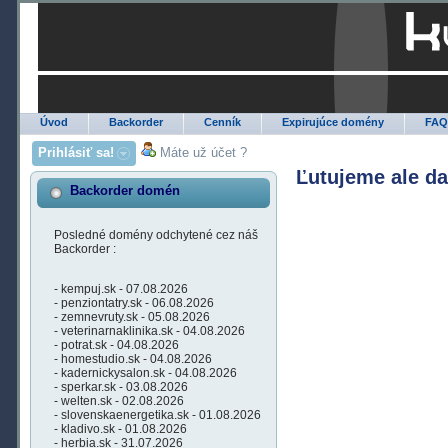
Úvod
Backorder
Cenník
Expirujúce domény
FA
Prihlásiť sa!
Máte už účet ?
Ľutujeme ale d
Backorder domén
Posledné domény odchytené cez náš
Backorder :
- kempuj.sk - 07.08.2026
- penziontatry.sk - 06.08.2026
- zemnevruty.sk - 05.08.2026
- veterinarnaklinika.sk - 04.08.2026
- potrat.sk - 04.08.2026
- homestudio.sk - 04.08.2026
- kadernickysalon.sk - 04.08.2026
- sperkar.sk - 03.08.2026
- welten.sk - 02.08.2026
- slovenskaenergetika.sk - 01.08.2026
- kladivo.sk - 01.08.2026
- herbia.sk - 31.07.2026