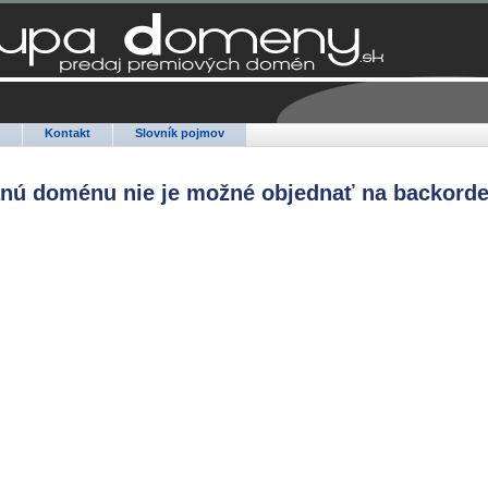
Q
Kontakt
Slovník pojmov
anú doménu nie je možné objednať na backorde