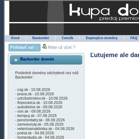
Úvod
Backorder
Cenník
Expirujúce domény
FAQ
Prihlásiť sa!
Máte už účet ?
Ľutujeme ale da
Backorder domén
Posledné domény odchytené cez náš
Backorder :
- csg.sk - 10.08.2026
- prava.sk - 10.08.2026
- udrzbahrobov.sk - 10.08.2026
- finporadca.sk - 10.08.2026
- autodielne.sk - 09.08.2026
- von.sk - 09.08.2026
- kempuj.sk - 07.08.2026
- penziontatry.sk - 06.08.2026
- zemnevruty.sk - 05.08.2026
- veterinarnaklinika.sk - 04.08.2026
- potrat.sk - 04.08.2026
- homestudio.sk - 04.08.2026