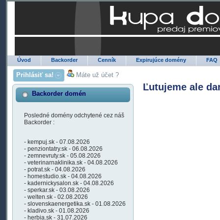
Úvod
Backorder
Cenník
Expirujúce domény
FAQ
Prihlásiť sa!
Máte už účet ?
Ľutujeme ale da
Backorder domén
Posledné domény odchytené cez náš
Backorder :
- kempuj.sk - 07.08.2026
- penziontatry.sk - 06.08.2026
- zemnevruty.sk - 05.08.2026
- veterinarnaklinika.sk - 04.08.2026
- potrat.sk - 04.08.2026
- homestudio.sk - 04.08.2026
- kadernickysalon.sk - 04.08.2026
- sperkar.sk - 03.08.2026
- welten.sk - 02.08.2026
- slovenskaenergetika.sk - 01.08.2026
- kladivo.sk - 01.08.2026
- herbia.sk - 31.07.2026