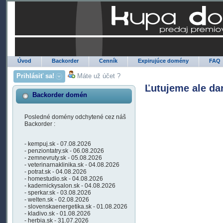
Úvod
Backorder
Cenník
Expirujúce domény
FAQ
Prihlásiť sa!
Máte už účet ?
Ľutujeme ale da
Backorder domén
Posledné domény odchytené cez náš
Backorder :
- kempuj.sk - 07.08.2026
- penziontatry.sk - 06.08.2026
- zemnevruty.sk - 05.08.2026
- veterinarnaklinika.sk - 04.08.2026
- potrat.sk - 04.08.2026
- homestudio.sk - 04.08.2026
- kadernickysalon.sk - 04.08.2026
- sperkar.sk - 03.08.2026
- welten.sk - 02.08.2026
- slovenskaenergetika.sk - 01.08.2026
- kladivo.sk - 01.08.2026
- herbia.sk - 31.07.2026