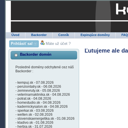
Úvod
Backorder
Cenník
Expirujúce domény
FA
Prihlásiť sa!
Máte už účet ?
Ľutujeme ale d
Backorder domén
Posledné domény odchytené cez náš
Backorder :
- kempuj.sk - 07.08.2026
- penziontatry.sk - 06.08.2026
- zemnevruty.sk - 05.08.2026
- veterinarnaklinika.sk - 04.08.2026
- potrat.sk - 04.08.2026
- homestudio.sk - 04.08.2026
- kadernickysalon.sk - 04.08.2026
- sperkar.sk - 03.08.2026
- welten.sk - 02.08.2026
- slovenskaenergetika.sk - 01.08.2026
- kladivo.sk - 01.08.2026
- herbia.sk - 31.07.2026