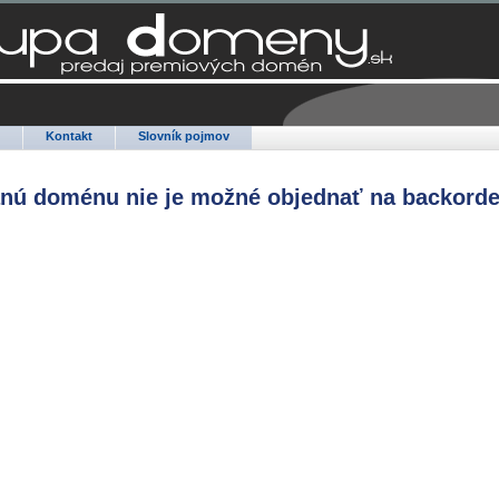
Q
Kontakt
Slovník pojmov
anú doménu nie je možné objednať na backorde