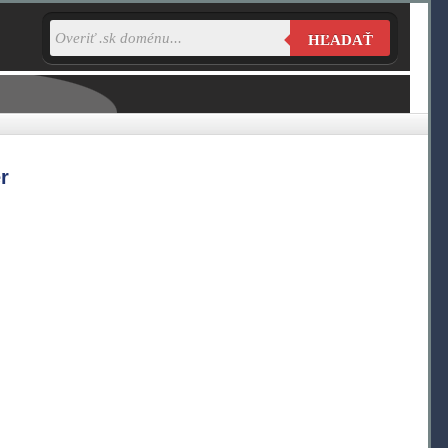
HĽADAŤ
r