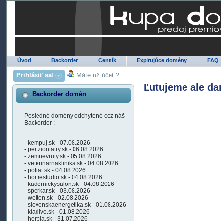
Úvod
Backorder
Cenník
Expirujúce domény
FAQ
Prihlásiť sa!
Máte už účet ?
Ľutujeme ale da
Backorder domén
Posledné domény odchytené cez náš
Backorder :
- kempuj.sk - 07.08.2026
- penziontatry.sk - 06.08.2026
- zemnevruty.sk - 05.08.2026
- veterinarnaklinika.sk - 04.08.2026
- potrat.sk - 04.08.2026
- homestudio.sk - 04.08.2026
- kadernickysalon.sk - 04.08.2026
- sperkar.sk - 03.08.2026
- welten.sk - 02.08.2026
- slovenskaenergetika.sk - 01.08.2026
- kladivo.sk - 01.08.2026
- herbia.sk - 31.07.2026