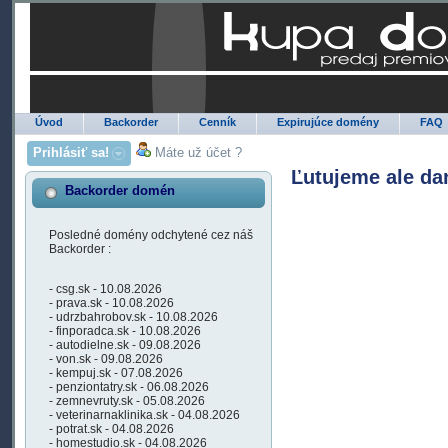
Úvod
Backorder
Cenník
Expirujúce domény
FAQ
Prihlásiť sa!
Máte už účet ?
Ľutujeme ale da
Backorder domén
Posledné domény odchytené cez náš
Backorder :
- csg.sk - 10.08.2026
- prava.sk - 10.08.2026
- udrzbahrobov.sk - 10.08.2026
- finporadca.sk - 10.08.2026
- autodielne.sk - 09.08.2026
- von.sk - 09.08.2026
- kempuj.sk - 07.08.2026
- penziontatry.sk - 06.08.2026
- zemnevruty.sk - 05.08.2026
- veterinarnaklinika.sk - 04.08.2026
- potrat.sk - 04.08.2026
- homestudio.sk - 04.08.2026