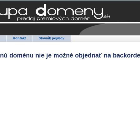
Q
Kontakt
Slovník pojmov
anú doménu nie je možné objednať na backorde