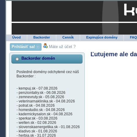
Úvod
Backorder
Cenník
Expirujúce domény
FA
Prihlásiť sa!
Máte už účet ?
Ľutujeme ale d
Backorder domén
Posledné domény odchytené cez náš
Backorder :
- kempuj.sk - 07.08.2026
- penziontatry.sk - 06.08.2026
- zemnevruty.sk - 05.08.2026
- veterinarnaklinika.sk - 04.08.2026
- potrat.sk - 04.08.2026
- homestudio.sk - 04.08.2026
- kadernickysalon.sk - 04.08.2026
- sperkar.sk - 03.08.2026
- welten.sk - 02.08.2026
- slovenskaenergetika.sk - 01.08.2026
- kladivo.sk - 01.08.2026
- herbia.sk - 31.07.2026