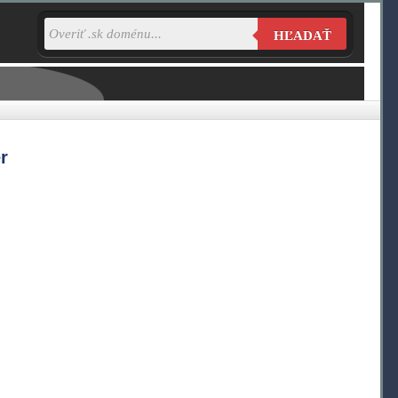
HĽADAŤ
r