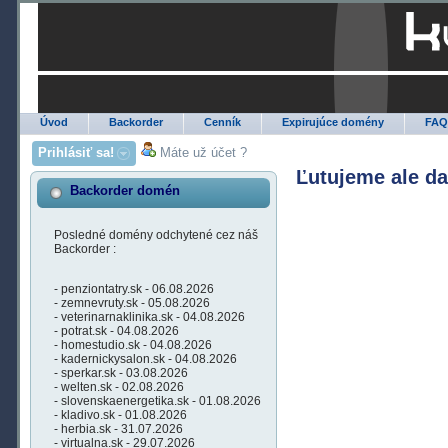
Úvod
Backorder
Cenník
Expirujúce domény
FA
Prihlásiť sa!
Máte už účet ?
Ľutujeme ale d
Backorder domén
Posledné domény odchytené cez náš
Backorder :
- penziontatry.sk - 06.08.2026
- zemnevruty.sk - 05.08.2026
- veterinarnaklinika.sk - 04.08.2026
- potrat.sk - 04.08.2026
- homestudio.sk - 04.08.2026
- kadernickysalon.sk - 04.08.2026
- sperkar.sk - 03.08.2026
- welten.sk - 02.08.2026
- slovenskaenergetika.sk - 01.08.2026
- kladivo.sk - 01.08.2026
- herbia.sk - 31.07.2026
- virtualna.sk - 29.07.2026