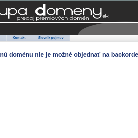
Q
Kontakt
Slovník pojmov
anú doménu nie je možné objednať na backorde