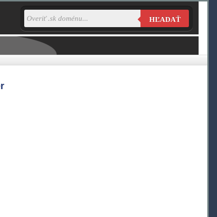
HĽADAŤ
r