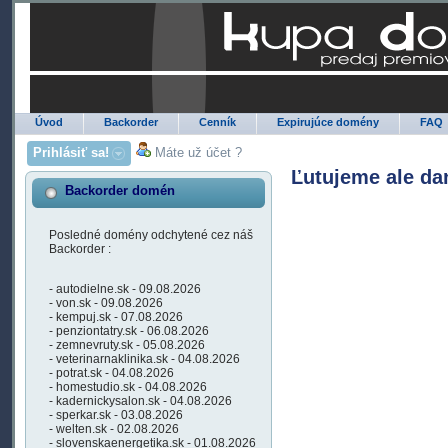
Úvod
Backorder
Cenník
Expirujúce domény
FAQ
Prihlásiť sa!
Máte už účet ?
Ľutujeme ale da
Backorder domén
Posledné domény odchytené cez náš
Backorder :
- autodielne.sk - 09.08.2026
- von.sk - 09.08.2026
- kempuj.sk - 07.08.2026
- penziontatry.sk - 06.08.2026
- zemnevruty.sk - 05.08.2026
- veterinarnaklinika.sk - 04.08.2026
- potrat.sk - 04.08.2026
- homestudio.sk - 04.08.2026
- kadernickysalon.sk - 04.08.2026
- sperkar.sk - 03.08.2026
- welten.sk - 02.08.2026
- slovenskaenergetika.sk - 01.08.2026