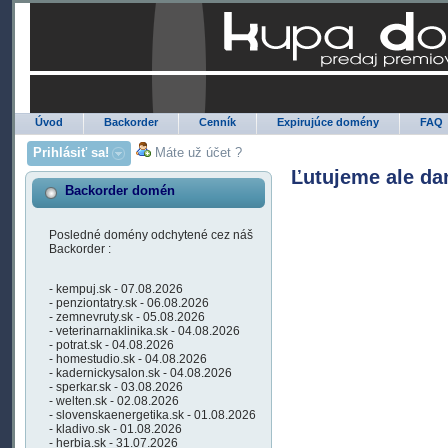
Úvod
Backorder
Cenník
Expirujúce domény
FAQ
Prihlásiť sa!
Máte už účet ?
Ľutujeme ale da
Backorder domén
Posledné domény odchytené cez náš
Backorder :
- kempuj.sk - 07.08.2026
- penziontatry.sk - 06.08.2026
- zemnevruty.sk - 05.08.2026
- veterinarnaklinika.sk - 04.08.2026
- potrat.sk - 04.08.2026
- homestudio.sk - 04.08.2026
- kadernickysalon.sk - 04.08.2026
- sperkar.sk - 03.08.2026
- welten.sk - 02.08.2026
- slovenskaenergetika.sk - 01.08.2026
- kladivo.sk - 01.08.2026
- herbia.sk - 31.07.2026