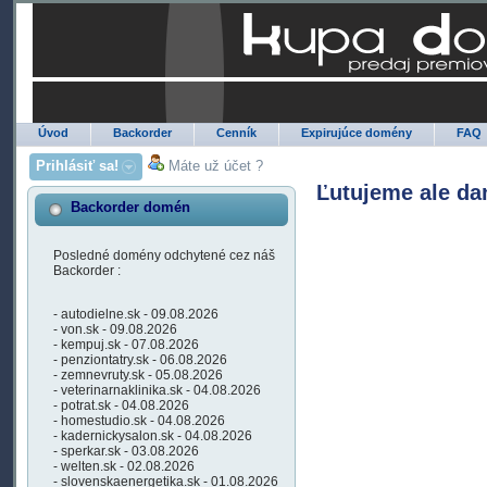
Úvod
Backorder
Cenník
Expirujúce domény
FAQ
Prihlásiť sa!
Máte už účet ?
Ľutujeme ale da
Backorder domén
Posledné domény odchytené cez náš
Backorder :
- autodielne.sk - 09.08.2026
- von.sk - 09.08.2026
- kempuj.sk - 07.08.2026
- penziontatry.sk - 06.08.2026
- zemnevruty.sk - 05.08.2026
- veterinarnaklinika.sk - 04.08.2026
- potrat.sk - 04.08.2026
- homestudio.sk - 04.08.2026
- kadernickysalon.sk - 04.08.2026
- sperkar.sk - 03.08.2026
- welten.sk - 02.08.2026
- slovenskaenergetika.sk - 01.08.2026