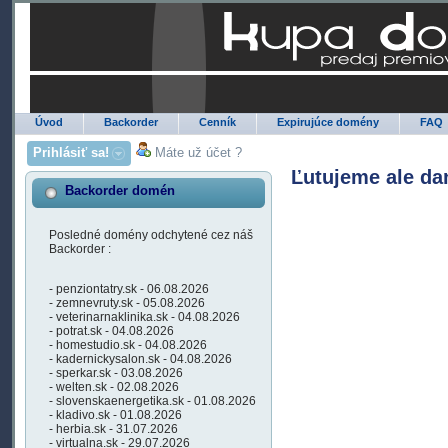
Úvod
Backorder
Cenník
Expirujúce domény
FAQ
Prihlásiť sa!
Máte už účet ?
Ľutujeme ale da
Backorder domén
Posledné domény odchytené cez náš
Backorder :
- penziontatry.sk - 06.08.2026
- zemnevruty.sk - 05.08.2026
- veterinarnaklinika.sk - 04.08.2026
- potrat.sk - 04.08.2026
- homestudio.sk - 04.08.2026
- kadernickysalon.sk - 04.08.2026
- sperkar.sk - 03.08.2026
- welten.sk - 02.08.2026
- slovenskaenergetika.sk - 01.08.2026
- kladivo.sk - 01.08.2026
- herbia.sk - 31.07.2026
- virtualna.sk - 29.07.2026