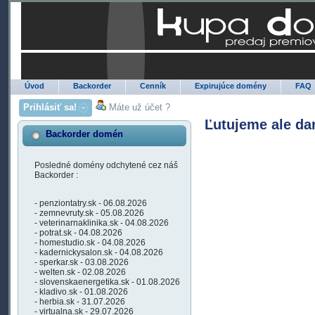
Úvod
Backorder
Cenník
Expirujúce domény
FAQ
Prihlásiť sa!
Máte už účet ?
Ľutujeme ale da
Backorder domén
Posledné domény odchytené cez náš
Backorder :
- penziontatry.sk - 06.08.2026
- zemnevruty.sk - 05.08.2026
- veterinarnaklinika.sk - 04.08.2026
- potrat.sk - 04.08.2026
- homestudio.sk - 04.08.2026
- kadernickysalon.sk - 04.08.2026
- sperkar.sk - 03.08.2026
- welten.sk - 02.08.2026
- slovenskaenergetika.sk - 01.08.2026
- kladivo.sk - 01.08.2026
- herbia.sk - 31.07.2026
- virtualna.sk - 29.07.2026