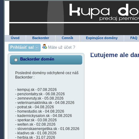
Úvod
Backorder
Cenník
Expirujúce domény
FAQ
Prihlásiť sa!
Máte už účet ?
Ľutujeme ale da
Backorder domén
Posledné domény odchytené cez náš
Backorder :
- kempuj.sk - 07.08.2026
- penziontatry.sk - 06.08.2026
- zemnevruty.sk - 05.08.2026
- veterinarnaklinika.sk - 04.08.2026
- potrat.sk - 04.08.2026
- homestudio.sk - 04.08.2026
- kadernickysalon.sk - 04.08.2026
- sperkar.sk - 03.08.2026
- welten.sk - 02.08.2026
- slovenskaenergetika.sk - 01.08.2026
- kladivo.sk - 01.08.2026
- herbia.sk - 31.07.2026