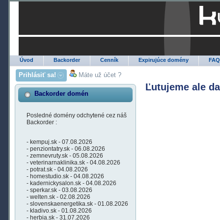
Úvod
Backorder
Cenník
Expirujúce domény
FA
Prihlásiť sa!
Máte už účet ?
Ľutujeme ale d
Backorder domén
Posledné domény odchytené cez náš
Backorder :
- kempuj.sk - 07.08.2026
- penziontatry.sk - 06.08.2026
- zemnevruty.sk - 05.08.2026
- veterinarnaklinika.sk - 04.08.2026
- potrat.sk - 04.08.2026
- homestudio.sk - 04.08.2026
- kadernickysalon.sk - 04.08.2026
- sperkar.sk - 03.08.2026
- welten.sk - 02.08.2026
- slovenskaenergetika.sk - 01.08.2026
- kladivo.sk - 01.08.2026
- herbia.sk - 31.07.2026