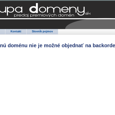
Q
Kontakt
Slovník pojmov
anú doménu nie je možné objednať na backorde