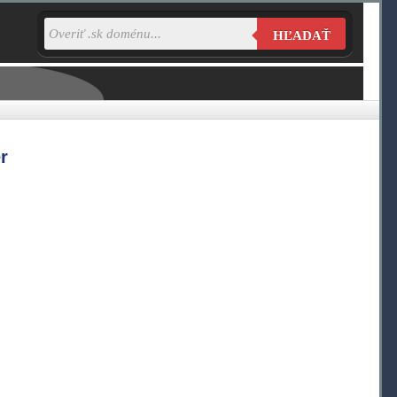
HĽADAŤ
r