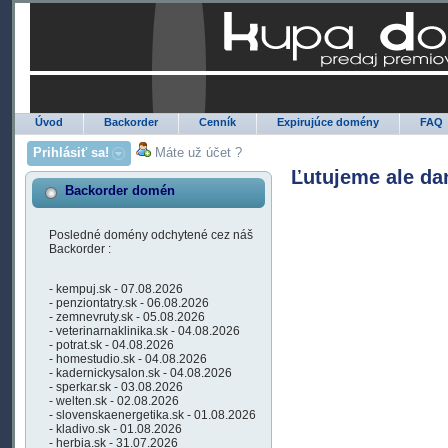
Úvod
Backorder
Cenník
Expirujúce domény
FAQ
Prihlásiť sa!
Máte už účet ?
Ľutujeme ale da
Backorder domén
Posledné domény odchytené cez náš
Backorder :
- kempuj.sk - 07.08.2026
- penziontatry.sk - 06.08.2026
- zemnevruty.sk - 05.08.2026
- veterinarnaklinika.sk - 04.08.2026
- potrat.sk - 04.08.2026
- homestudio.sk - 04.08.2026
- kadernickysalon.sk - 04.08.2026
- sperkar.sk - 03.08.2026
- welten.sk - 02.08.2026
- slovenskaenergetika.sk - 01.08.2026
- kladivo.sk - 01.08.2026
- herbia.sk - 31.07.2026