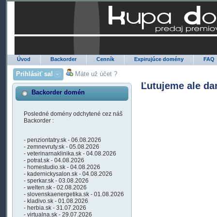
Úvod
Backorder
Cenník
Expirujúce domény
FAQ
Prihlásiť sa!
Máte už účet ?
Ľutujeme ale da
Backorder domén
Posledné domény odchytené cez náš
Backorder :
- penziontatry.sk - 06.08.2026
- zemnevruty.sk - 05.08.2026
- veterinarnaklinika.sk - 04.08.2026
- potrat.sk - 04.08.2026
- homestudio.sk - 04.08.2026
- kadernickysalon.sk - 04.08.2026
- sperkar.sk - 03.08.2026
- welten.sk - 02.08.2026
- slovenskaenergetika.sk - 01.08.2026
- kladivo.sk - 01.08.2026
- herbia.sk - 31.07.2026
- virtualna.sk - 29.07.2026