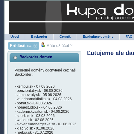
Úvod
Backorder
Cenník
Expirujúce domény
FAQ
Prihlásiť sa!
Máte už účet ?
Ľutujeme ale da
Backorder domén
Posledné domény odchytené cez náš
Backorder :
- kempuj.sk - 07.08.2026
- penziontatry.sk - 06.08.2026
- zemnevruty.sk - 05.08.2026
- veterinarnaklinika.sk - 04.08.2026
- potrat.sk - 04.08.2026
- homestudio.sk - 04.08.2026
- kadernickysalon.sk - 04.08.2026
- sperkar.sk - 03.08.2026
- welten.sk - 02.08.2026
- slovenskaenergetika.sk - 01.08.2026
- kladivo.sk - 01.08.2026
- herbia.sk - 31.07.2026