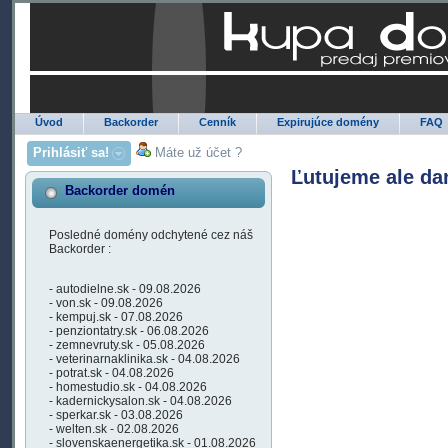
Úvod
Backorder
Cenník
Expirujúce domény
FAQ
Prihlásiť sa!
Máte už účet ?
Ľutujeme ale da
Backorder domén
Posledné domény odchytené cez náš
Backorder :
- autodielne.sk - 09.08.2026
- von.sk - 09.08.2026
- kempuj.sk - 07.08.2026
- penziontatry.sk - 06.08.2026
- zemnevruty.sk - 05.08.2026
- veterinarnaklinika.sk - 04.08.2026
- potrat.sk - 04.08.2026
- homestudio.sk - 04.08.2026
- kadernickysalon.sk - 04.08.2026
- sperkar.sk - 03.08.2026
- welten.sk - 02.08.2026
- slovenskaenergetika.sk - 01.08.2026