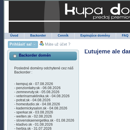
Úvod
Backorder
Cenník
Expirujúce domény
FAQ
Prihlásiť sa!
Máte už účet ?
Ľutujeme ale da
Backorder domén
Posledné domény odchytené cez náš
Backorder :
- kempuj.sk - 07.08.2026
- penziontatry.sk - 06.08.2026
- zemnevruty.sk - 05.08.2026
- veterinarnaklinika.sk - 04.08.2026
- potrat.sk - 04.08.2026
- homestudio.sk - 04.08.2026
- kadernickysalon.sk - 04.08.2026
- sperkar.sk - 03.08.2026
- welten.sk - 02.08.2026
- slovenskaenergetika.sk - 01.08.2026
- kladivo.sk - 01.08.2026
- herbia.sk - 31.07.2026