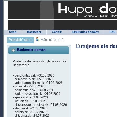
Úvod
Backorder
Cenník
Expirujúce domény
FAQ
Prihlásiť sa!
Máte už účet ?
Ľutujeme ale da
Backorder domén
Posledné domény odchytené cez náš
Backorder :
- penziontatry.sk - 06.08.2026
- zemnevruty.sk - 05.08.2026
- veterinarnaklinika.sk - 04.08.2026
- potrat.sk - 04.08.2026
- homestudio.sk - 04.08.2026
- kadernickysalon.sk - 04.08.2026
- sperkar.sk - 03.08.2026
- welten.sk - 02.08.2026
- slovenskaenergetika.sk - 01.08.2026
- kladivo.sk - 01.08.2026
- herbia.sk - 31.07.2026
- virtualna.sk - 29.07.2026