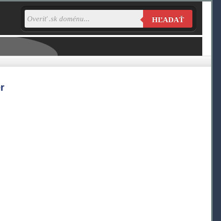
HĽADAŤ
r