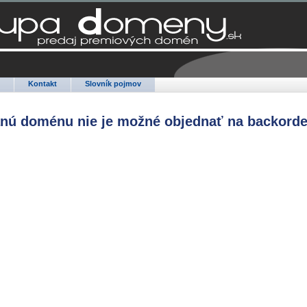
Q
Kontakt
Slovník pojmov
anú doménu nie je možné objednať na backorde