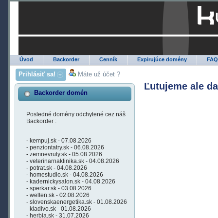
Úvod
Backorder
Cenník
Expirujúce domény
FA
Prihlásiť sa!
Máte už účet ?
Ľutujeme ale d
Backorder domén
Posledné domény odchytené cez náš
Backorder :
- kempuj.sk - 07.08.2026
- penziontatry.sk - 06.08.2026
- zemnevruty.sk - 05.08.2026
- veterinarnaklinika.sk - 04.08.2026
- potrat.sk - 04.08.2026
- homestudio.sk - 04.08.2026
- kadernickysalon.sk - 04.08.2026
- sperkar.sk - 03.08.2026
- welten.sk - 02.08.2026
- slovenskaenergetika.sk - 01.08.2026
- kladivo.sk - 01.08.2026
- herbia.sk - 31.07.2026