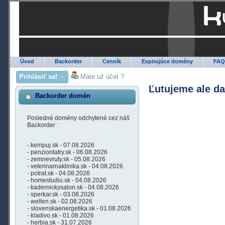
Úvod
Backorder
Cenník
Expirujúce domény
FA
Prihlásiť sa!
Máte už účet ?
Ľutujeme ale d
Backorder domén
Posledné domény odchytené cez náš
Backorder :
- kempuj.sk - 07.08.2026
- penziontatry.sk - 06.08.2026
- zemnevruty.sk - 05.08.2026
- veterinarnaklinika.sk - 04.08.2026
- potrat.sk - 04.08.2026
- homestudio.sk - 04.08.2026
- kadernickysalon.sk - 04.08.2026
- sperkar.sk - 03.08.2026
- welten.sk - 02.08.2026
- slovenskaenergetika.sk - 01.08.2026
- kladivo.sk - 01.08.2026
- herbia.sk - 31.07.2026