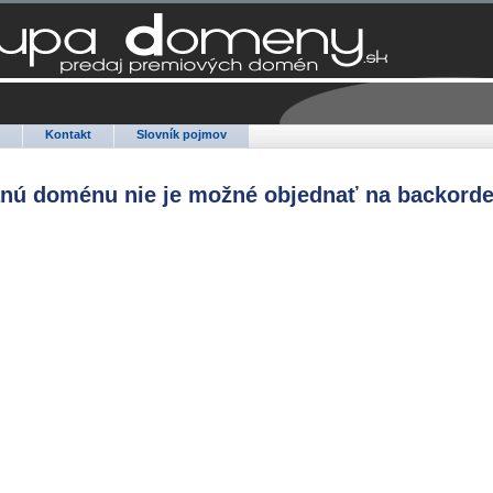
Q
Kontakt
Slovník pojmov
anú doménu nie je možné objednať na backorde