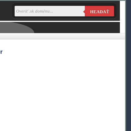
HĽADAŤ
r